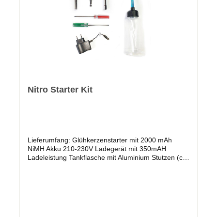
Nitro Starter Kit
Lieferumfang: Glühkerzenstarter mit 2000 mAh
NiMH Akku 210-230V Ladegerät mit 350mAH
Ladeleistung Tankflasche mit Aluminium Stutzen (ca.
350ml) Stecknußschlüssel groß mit 8 / 9 / 10 / 12 /
17mm Stecknußschlüssel klein mit 4 / 4,5 / 5,5 /
7mm Kreuzschlitz Schraubendreher Schlitz
SchraubendreherAngaben zur Produktsicherheit:
Siva GmbH Leutkircher Str. 28 88410 Bad Wurzach
Vertreten durch: Herr Volkan Yilmaz Kontakt: