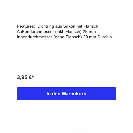
Features: Dichtring aus Silikon mit Flansch
Außendurchmesser (inkl. Flansch) 25 mm
Innendurchmesser (ohne Flansch) 20 mm Durchlass
Durchmesser 16 mm Materialstärke 2 mm
Einsatzgebiet: Abdichtung des Krümmers bei
ferngesteuerten Verbrenner Modellautos
Lieferumfang: 5 St. Silikon Dichtringe
3,95 €*
In den Warenkorb